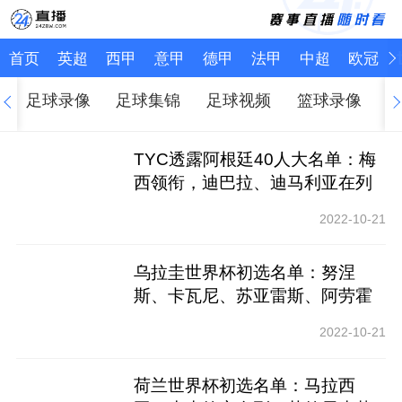
首页
英超
西甲
意甲
德甲
法甲
中超
欧冠
足球录像
足球集锦
足球视频
篮球录像
TYC透露阿根廷40人大名单：梅
西领衔，迪巴拉、迪马利亚在列
2022-10-21
乌拉圭世界杯初选名单：努涅
斯、卡瓦尼、苏亚雷斯、阿劳霍
在列
2022-10-21
荷兰世界杯初选名单：马拉西