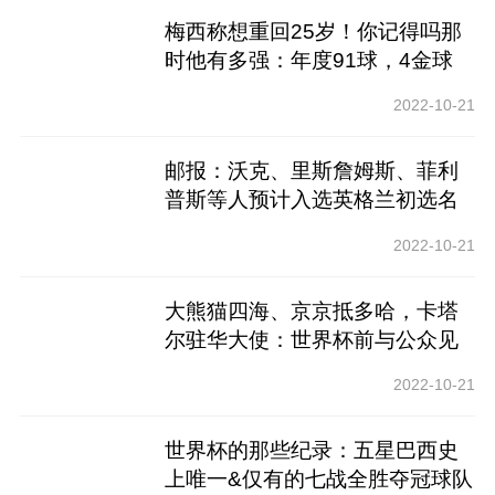
梅西称想重回25岁！你记得吗那
时他有多强：年度91球，4金球
2022-10-21
邮报：沃克、里斯詹姆斯、菲利
普斯等人预计入选英格兰初选名
单
2022-10-21
大熊猫四海、京京抵多哈，卡塔
尔驻华大使：世界杯前与公众见
面
2022-10-21
世界杯的那些纪录：五星巴西史
上唯一&仅有的七战全胜夺冠球队