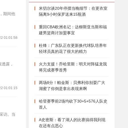
米切尔谈20年停摆当晚细节：在更衣室
目，期间他
隔离9小时保罗送来15瓶酒
重回CBA欧洲名记：达柳斯亚当斯和福
建男篮商讨加盟事宜
22 01:01:58
杜锋：广东队正在更新换代球队培养年
轻球员真的花了很大的精力
洛根透露，
火力支援！乔哈里斯：明天对阵猛龙我
将完成赛季首秀
两场8分！帕金斯：贝弗利你别耍广大
22 01:01:15
湖蜜了你倒是拿出表现来啊
哈登赛季前2场均砍下30+5+576人队史
首人
的采访。当
A史密斯：看了湖人的比赛搞得我到现
在还有点恶心