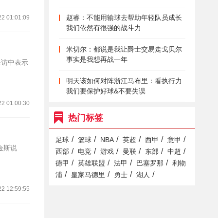
赵睿：不能用输球去帮助年轻队员成长
22 01:01:09
我们依然有很强的战斗力
米切尔：都说是我让爵士交易走戈贝尔
事实是我想再战一年
采访中表示
明天该如何对阵浙江马布里：看执行力
我们要保护好球&不要失误
22 01:00:30
热门标签
/
/
/
/
/
/
足球
篮球
NBA
英超
西甲
意甲
金斯说
/
/
/
/
/
/
西部
电竞
游戏
曼联
东部
中超
/
/
/
/
德甲
英雄联盟
法甲
巴塞罗那
利物
/
/
/
/
浦
皇家马德里
勇士
湖人
22 12:59:55