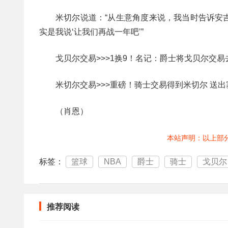
米切尔说道：“从生意角度来说，我当时告诉安
实是我说‘让我们再战一年吧’”
戈贝尔交易>>>1换9！名记：爵士将戈贝尔交易
米切尔交易>>>重磅！骑士交易得到米切尔 送出
（肖恩）
本站声明：以上部
标签：
篮球
NBA
爵士
骑士
戈贝尔
推荐阅读