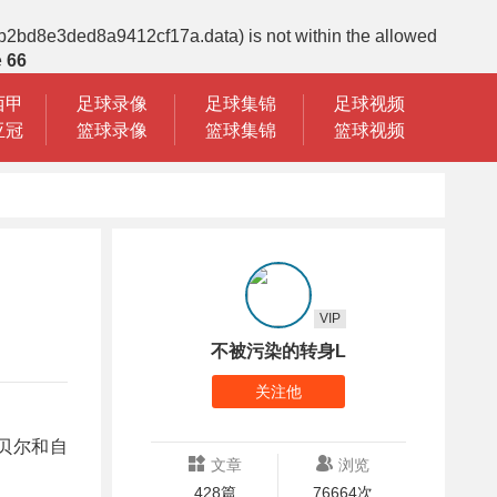
cb2bd8e3ded8a9412cf17a.data) is not within the allowed
e
66
西甲
足球录像
足球集锦
足球视频
亚冠
篮球录像
篮球集锦
篮球视频
VIP
不被污染的转身L
关注他
戈贝尔和自
文章
浏览
428篇
76664次