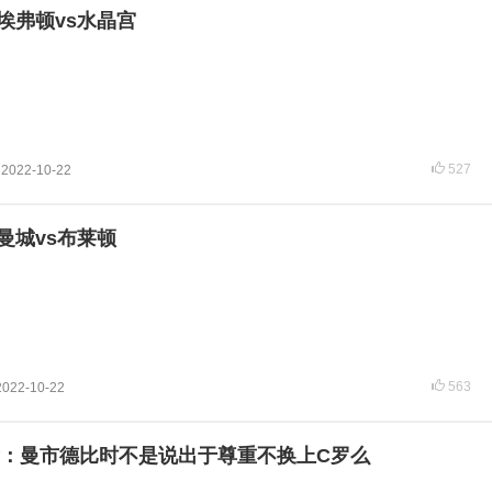
 埃弗顿vs水晶宫
527
2022-10-22
 曼城vs布莱顿
563
2022-10-22
：曼市德比时不是说出于尊重不换上C罗么