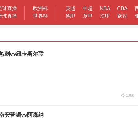
足球直播
欧洲杯
英超
中超
NBA
CBA
篮球直播
世界杯
德甲
意甲
法甲
欧冠
超 热刺vs纽卡斯尔联
1386
超 南安普顿vs阿森纳