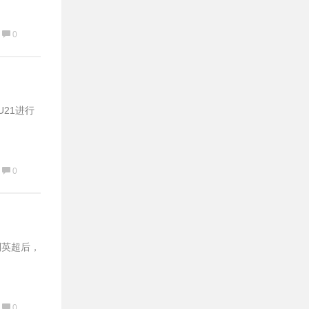
0
U21进行
0
到英超后，
0