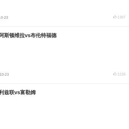
1397
10-23
超 阿斯顿维拉vs布伦特福德
1226
10-23
 利兹联vs富勒姆