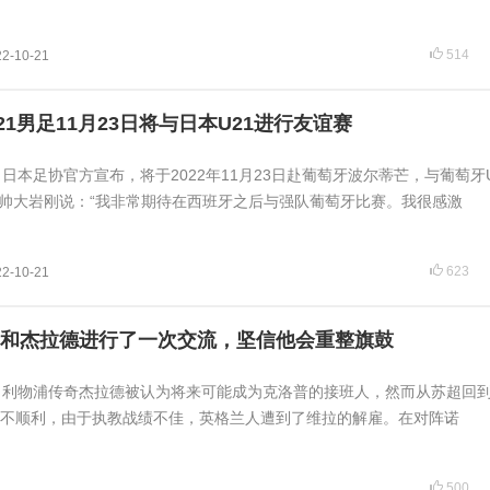
514
22-10-21
1男足11月23日将与日本U21进行友谊赛
讯 日本足协官方宣布，将于2022年11月23日赴葡萄牙波尔蒂芒，与葡萄牙
主帅大岩刚说：“我非常期待在西班牙之后与强队葡萄牙比赛。我很感激
623
22-10-21
和杰拉德进行了一次交流，坚信他会重整旗鼓
日讯 利物浦传奇杰拉德被认为将来可能成为克洛普的接班人，然而从苏超回
不顺利，由于执教战绩不佳，英格兰人遭到了维拉的解雇。在对阵诺
500