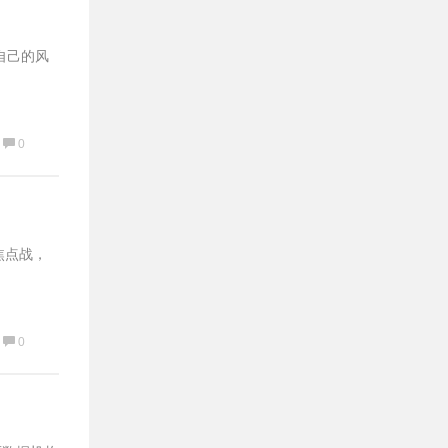
自己的风
0
场焦点战，
0