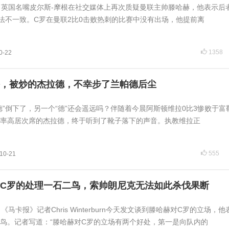
日讯 英国名嘴皮尔斯-摩根在社交媒体上再次质疑曼联主帅滕哈赫，他表示后
法不一致。C罗在曼联2比0击败热刺的比赛中没有出场，他提前离
1358
0-22
，被炒的杰拉德，不幸步了兰帕德后尘
德”倒下了，另一个“德”还会遥远吗？伴随着今晨阿斯顿维拉0比3惨败于富
率高居次席的杰拉德，终于听到了靴子落下的声音。执教维拉正
555
10-21
C罗的处理一石二鸟，索帅朗尼克无法如此杀伐果断
 《马卡报》记者Chris Winterburn今天发文谈到滕哈赫对C罗的立场，
鸟。记者写道：“滕哈赫对C罗的立场有两个好处，第一是向队内的