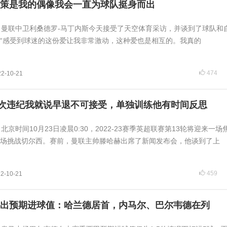
策是我的偶像我会一直为球队挺身而出
日讯 曼联中卫利桑德罗-马丁内斯今天接受了天空体育采访，并谈到了球队和
“感受到球迷的这份爱让我非常激动，这种爱也是相互的。我真的
474
22-10-21
次违纪我就说早退不可接受，单独训练他有时间反思
 北京时间10月23日凌晨0:30，2022-23赛季英超联赛第13轮将迎来一
场挑战切尔西。赛前，曼联主帅滕哈赫出席了新闻发布会，他谈到了上
459
2-10-21
出预期进球值：哈兰德居首，内马尔、巴尔韦德在列