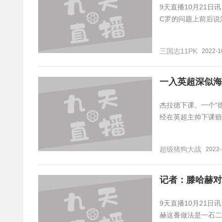
9天直播10月21
C罗的问题上前后说
三国志11PK
2022-1
一入英超深似海
杰拉德下课。一个“
经在英超主帅下课赔
超级猪狗大战
2022-
记者：滕哈赫对
9天直播10月21日讯
赫这番做法是一石二