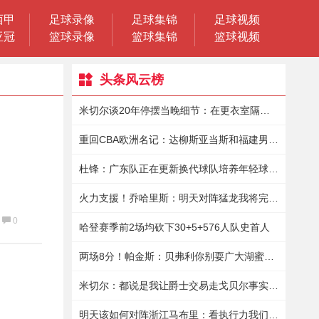
西甲
足球录像
足球集锦
足球视频
亚冠
篮球录像
篮球集锦
篮球视频
头条风云榜
米切尔谈20年停摆当晚细节：在更衣室隔离9小时保罗送来15瓶酒
重回CBA欧洲名记：达柳斯亚当斯和福建男篮商讨加盟事宜
杜锋：广东队正在更新换代球队培养年轻球员真的花了很大的精力
火力支援！乔哈里斯：明天对阵猛龙我将完成赛季首秀
0
哈登赛季前2场均砍下30+5+576人队史首人
两场8分！帕金斯：贝弗利你别耍广大湖蜜了你倒是拿出表现来啊
米切尔：都说是我让爵士交易走戈贝尔事实是我想再战一年
明天该如何对阵浙江马布里：看执行力我们要保护好球&不要失误