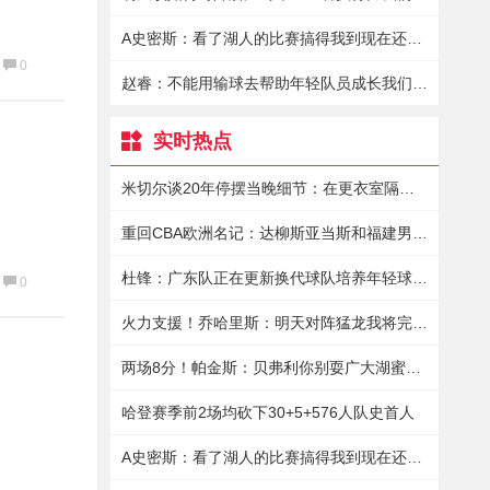
A史密斯：看了湖人的比赛搞得我到现在还有点恶心
0
赵睿：不能用输球去帮助年轻队员成长我们依然有很强的战斗力
实时热点
米切尔谈20年停摆当晚细节：在更衣室隔离9小时保罗送来15瓶酒
重回CBA欧洲名记：达柳斯亚当斯和福建男篮商讨加盟事宜
杜锋：广东队正在更新换代球队培养年轻球员真的花了很大的精力
0
火力支援！乔哈里斯：明天对阵猛龙我将完成赛季首秀
两场8分！帕金斯：贝弗利你别耍广大湖蜜了你倒是拿出表现来啊
哈登赛季前2场均砍下30+5+576人队史首人
A史密斯：看了湖人的比赛搞得我到现在还有点恶心