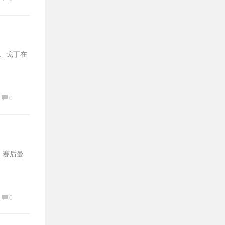
斯、戈丁在
0
，赛后曼
0