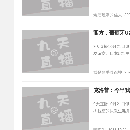
矫癌晚期的佳人
20
官方：葡萄牙U2
9天直播10月21日
友谊赛。日本U21
我是歌手蔡徐坤
20
克洛普：今早我
9天直播10月21
杰拉德的执教生涯并
嗨森fU
2022-10-21