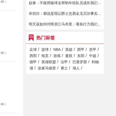
0
赵睿：不能用输球去帮助年轻队员成长我们依然有很强的战斗力
米切尔：都说是我让爵士交易走戈贝尔事实是我想再战一年
明天该如何对阵浙江马布里：看执行力我们要保护好球&不要失误
热门标签
/
/
/
/
/
/
足球
篮球
NBA
英超
西甲
意甲
0
/
/
/
/
/
/
西部
电竞
游戏
曼联
东部
中超
/
/
/
/
德甲
英雄联盟
法甲
巴塞罗那
利物
/
/
/
/
浦
皇家马德里
勇士
湖人
0