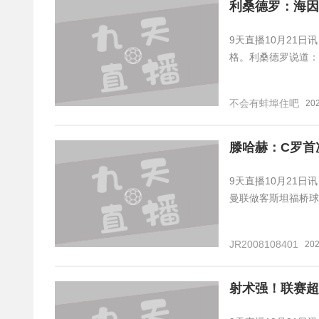
利桑德罗：海因
9天直播10月21
格。利桑德罗说道：
不会有蚌埠住吧
20
滕哈赫：C罗首
9天直播10月21日讯
曼联做客斯坦福桥球
JR2008108401
202
射术强！联赛超