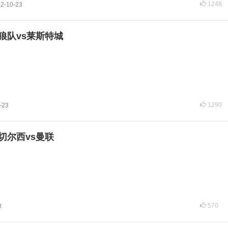
1248
2-10-23
 狼队vs莱斯特城
1290
-23
 切尔西vs曼联
570
3