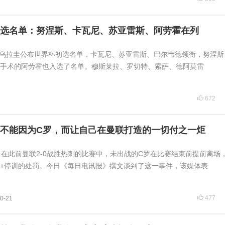
选名单：努涅斯、卡瓦尼、苏亚雷斯、阿劳霍在列
日讯乌拉圭公布世界杯初选名单，卡瓦尼、苏亚雷斯、巴尔韦德领衔，努涅
手术的阿劳霍也入选了名单。穆斯莱拉、罗切特、索萨、德阿莫雷
672
不能因为C罗，而让自己在曼联打造的一切付之一炬
日讯 在此前曼联2-0战胜热刺的比赛中，未出战的C罗在比赛结束前提前离场
+停训的处罚。今日《每日电讯报》撰文谈到了这一事件，该媒体表
477
0-21