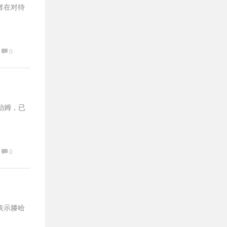
者在对待
0
勒姆，已
0
他表示滕哈