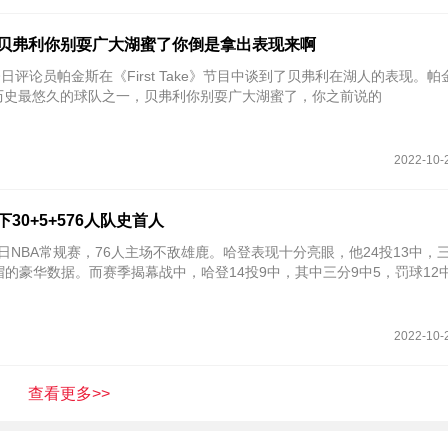
：贝弗利你别耍广大湖蜜了你倒是拿出表现来啊
 今日评论员帕金斯在《First Take》节目中谈到了贝弗利在湖人的表现。帕
历史最悠久的球队之一，贝弗利你别耍广大湖蜜了，你之前说的
2022-10-
30+5+576人队史首人
今日NBA常规赛，76人主场不敌雄鹿。哈登表现十分亮眼，他24投13中，三
1帽的豪华数据。而赛季揭幕战中，哈登14投9中，其中三分9中5，罚球12
2022-10-
查看更多>>