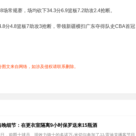
常规赛，场均砍下34.3分6.9篮板7.2助攻2.4抢断。
4.8分4.8篮板7助攻3抢断，带领新疆横扫广东夺得队史CBA首
分图文来自网络，如涉及侵权请联系删除。
当晚细节：在更衣室隔离9小时保罗送来15瓶酒
 近日，前爵士球员、现效力骑士的多诺万-米切尔参加了JJ-雷迪克播客节