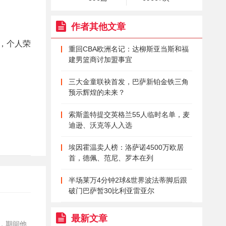
作者其他文章
冠，个人荣
重回CBA欧洲名记：达柳斯亚当斯和福
建男篮商讨加盟事宜
三大金童联袂首发，巴萨新铂金铁三角
预示辉煌的未来？
索斯盖特提交英格兰55人临时名单，麦
迪逊、沃克等人入选
埃因霍温卖人榜：洛萨诺4500万欧居
首，德佩、范尼、罗本在列
半场莱万4分钟2球&世界波法蒂脚后跟
破门巴萨暂30比利亚雷亚尔
最新文章
目，期间他