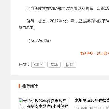
亚当斯此前在CBA效力过新疆以及青岛，出战188场
值得一提是，2017年总决赛，亚当斯场均砍下3
膺FMVP。
（KouWuShi）
本站声明：以上部
标签：
CBA
篮球
福建
推荐阅读
米切尔谈20年停摆
9天直播10月21日讯