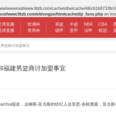
 File(/www/wwwroot/www.9tzb.com/cache/othercache/46/c61b9733fe
oot/www.9tzb.com/e/dongpo/htmlcache/dp_funs.php
on lin
足球直播
欧洲杯
英超
中超
NBA
CBA
篮球直播
世界杯
德甲
意甲
法甲
欧冠
建男篮商讨加盟事宜
和福建男篮商讨加盟事宜
no Carchia报道，达柳斯-亚当斯的经纪人达里恩-洛根透露，亚当