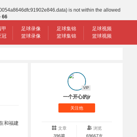
10054a8646dfc91902e846.data) is not within the allowed
e
66
西甲
足球录像
足球集锦
足球视频
亚冠
篮球录像
篮球集锦
篮球视频
VIP
一个开心的jr
关注他
斯在和福建
文章
浏览
396篇
69667次