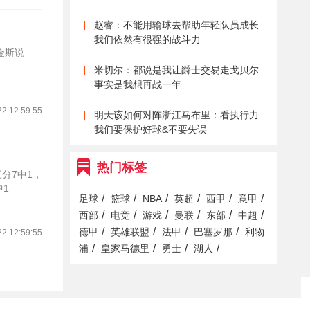
赵睿：不能用输球去帮助年轻队员成长
我们依然有很强的战斗力
金斯说
米切尔：都说是我让爵士交易走戈贝尔
事实是我想再战一年
22 12:59:55
明天该如何对阵浙江马布里：看执行力
我们要保护好球&不要失误
热门标签
分7中1，
中1
/
/
/
/
/
/
足球
篮球
NBA
英超
西甲
意甲
/
/
/
/
/
/
西部
电竞
游戏
曼联
东部
中超
/
/
/
/
德甲
英雄联盟
法甲
巴塞罗那
利物
22 12:59:55
/
/
/
/
浦
皇家马德里
勇士
湖人