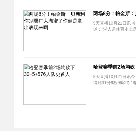
两场8分！帕金斯
9天直播10月21日讯
道：“湖人是体育史上
哈登赛季前2场均砍下
9天直播10月21日讯
得到31分9板9助2断