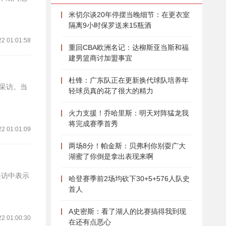
米切尔谈20年停摆当晚细节：在更衣室
隔离9小时保罗送来15瓶酒
22 01:01:58
重回CBA欧洲名记：达柳斯亚当斯和福
建男篮商讨加盟事宜
杜锋：广东队正在更新换代球队培养年
的采访。当
轻球员真的花了很大的精力
火力支援！乔哈里斯：明天对阵猛龙我
将完成赛季首秀
22 01:01:09
两场8分！帕金斯：贝弗利你别耍广大
湖蜜了你倒是拿出表现来啊
采访中表示
哈登赛季前2场均砍下30+5+576人队史
首人
A史密斯：看了湖人的比赛搞得我到现
22 01:00:30
在还有点恶心