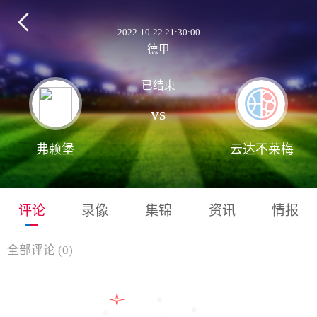

2022-10-22 21:30:00
德甲
已结束
vs
弗赖堡
云达不莱梅
评论
录像
集锦
资讯
情报
全部评论
(
0
)