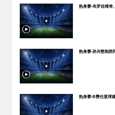
热身赛-布罗佐维奇、
热身赛-孙兴慜制胜阿
热身赛-B费任意球