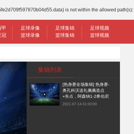
5fe2d709f597870b04d55.data) is not within the allowed path(s):
西甲
足球录像
足球集锦
足球视频
亚冠
篮球录像
篮球集锦
篮球视频
集锦列表
[热身赛全场集锦] 热身赛-
奥孔科沃送礼佩佩造点
+失点，阿森纳1-2希伯尼
安
2021-07-14 01:00:00