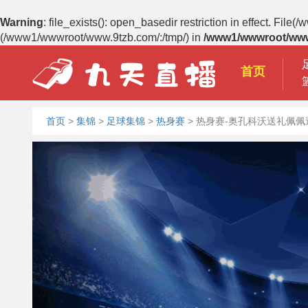
Warning
: file_exists(): open_basedir restriction in effect. 
(/www1/wwwroot/www.9tzb.com/:/tmp/) in
/www1/wwwroot/www
首页
首页
>
集锦
>
足球集锦
>
热身赛
>
热身赛-奥孔科沃送礼佩佩