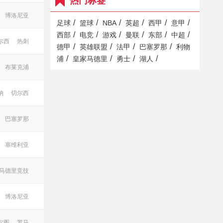
热门标签
博洛尼亚
/
/
/
/
/
/
足球
篮球
NBA
英超
西甲
意甲
/
/
/
/
/
/
西部
电竞
游戏
曼联
东部
中超
尔西
热刺
/
/
/
/
德甲
英雄联盟
法甲
巴塞罗那
利物
/
/
/
/
浦
皇家马德里
勇士
湖人
布莱克浦
纳
切尔西
巴塞罗那
塞维利亚
 马德里竞技
博洛尼亚
尔图
罗马