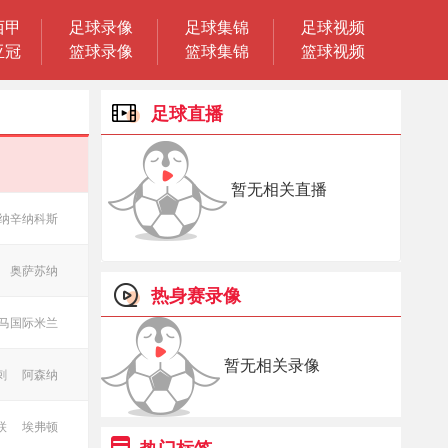
西甲
足球录像
足球集锦
足球视频
亚冠
篮球录像
篮球集锦
篮球视频
足球直播
暂无相关直播
纳辛纳科斯
奥萨苏纳
热身赛录像
马
国际米兰
暂无相关录像
刺
阿森纳
联
埃弗顿