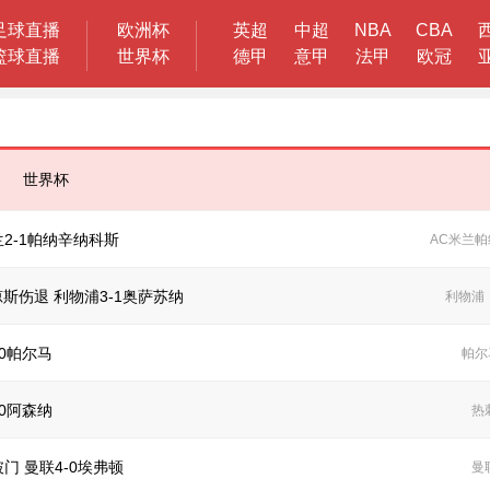
足球直播
欧洲杯
英超
中超
NBA
CBA
篮球直播
世界杯
德甲
意甲
法甲
欧冠
世界杯
2-1帕纳辛纳科斯
AC米兰
帕
斯伤退 利物浦3-1奥萨苏纳
利物浦
0帕尔马
帕尔
0阿森纳
热
门 曼联4-0埃弗顿
曼