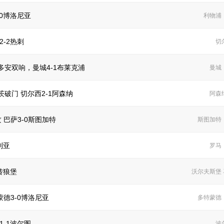
0博洛尼亚
利物浦
-2热刺
切
多安双响，曼城4-1布莱克浦
曼城
破门 切尔西2-1阿森纳
阿森
 巴萨3-0斯图加特
斯图加特
利亚
罗马
转狼堡
沃尔夫斯堡
德3-0博洛尼亚
多特蒙德
-1波尔图
波