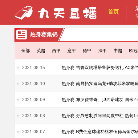
首页
热身赛集锦
全部
英超
西甲
意甲
德甲
法甲
中超
欧冠
2021-08-15
热身赛-吉鲁双响塔塔鲁萨努送礼 AC米兰
2021-08-10
热身赛-南野拓实造乌龙+助攻菲米双响琼
2021-08-09
热身赛-布罗佐维奇、贝西诺建功 国米2-
2021-08-08
热身赛-孙兴慜制胜阿里两度中柱 热刺1-
2021-08-07
热身赛-B费任意球建功格林伍德马奎尔破