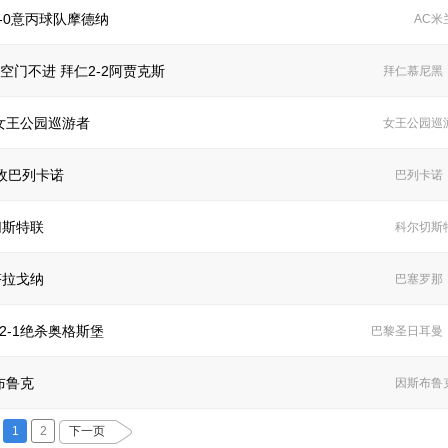
-0意丙球队摩德纳
AC米
空门不进 拜仁2-2阿贾克斯
拜仁慕尼黑
4女王公园巡游者
女王公园巡
不敌巴列卡诺
巴列卡诺
切斯特联
科尔切斯
塔拉戈纳
巴塞罗那
2-1绝杀奥格斯堡
巴黎圣日耳曼
布鲁克
因斯布鲁
1
2
下一页