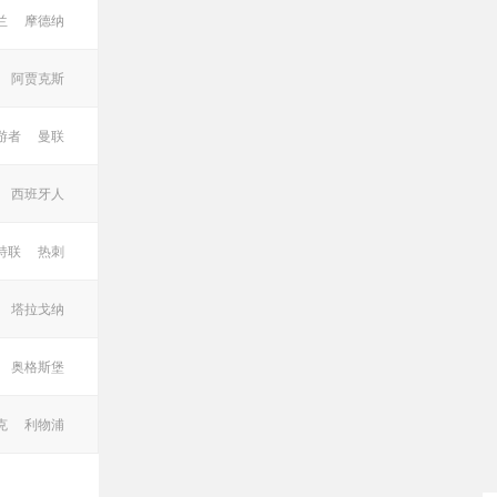
兰
摩德纳
阿贾克斯
游者
曼联
西班牙人
特联
热刺
塔拉戈纳
奥格斯堡
克
利物浦