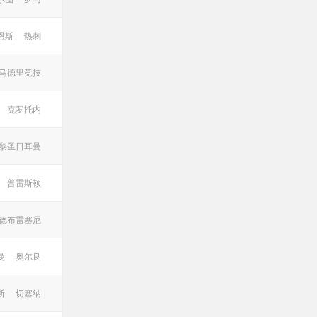
恩斯
热刺
马德里竞技
克罗托内
黎圣日耳曼
普雷斯顿
德布雷塞尼
曼
奥尔良
斯
切塞纳