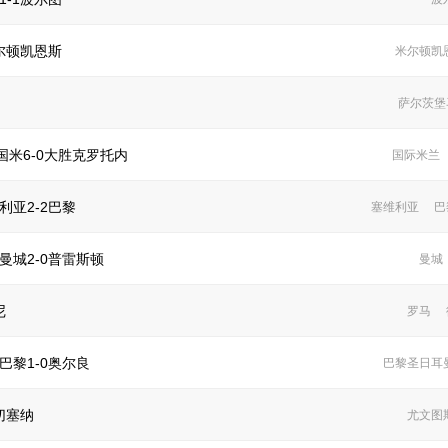
尔顿凯恩斯
米尔顿凯
萨尔茨堡
米6-0大胜克罗托内
国际米兰
利亚2-2巴黎
塞维利亚
巴
曼城2-0普雷斯顿
曼城
尼
罗马
巴黎1-0奥尔良
巴黎圣日耳
切塞纳
尤文图